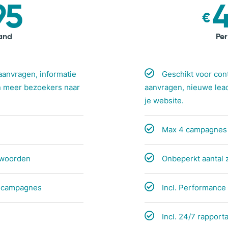
95
€
and
Pe
aanvragen, informatie
Geschikt voor con
n meer bezoekers naar
aanvragen, nieuwe lea
je website.
Max 4 campagnes
kwoorden
Onbeperkt aantal
x campagnes
Incl. Performanc
Incl. 24/7 rapport