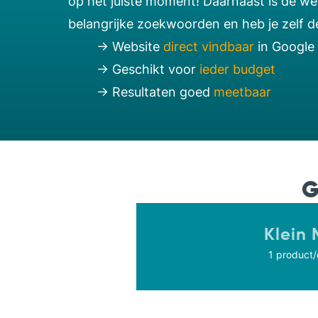
op het juiste moment! Daarnaast is de we
belangrijke zoekwoorden en heb je zelf d
→ Website
direct vindbaar
in Google
→ Geschikt voor
ieder budget
→ Resultaten goed
meetbaar
G
Klein
1 product/