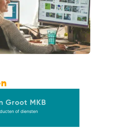
en
n Groot MKB
ducten of diensten