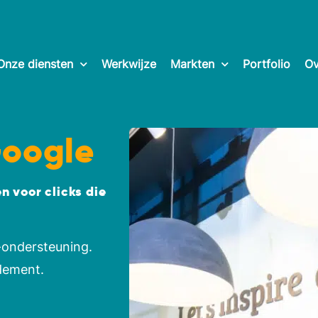
Onze diensten
Werkwijze
Markten
Portfolio
Ov
oogle
n voor clicks die
-ondersteuning.
ndement.