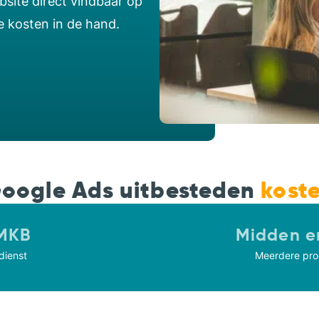
bsite direct vindbaar op
e kosten in de hand.
oogle Ads uitbesteden
kost
 MKB
Midden e
dienst
Meerdere pro