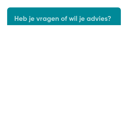
Heb je vragen of wil je advies?
SocialLane helpt organisaties grip te krijgen
op hun marketing en online zichtbaarheid.
Maak een afspraak met Jochem!