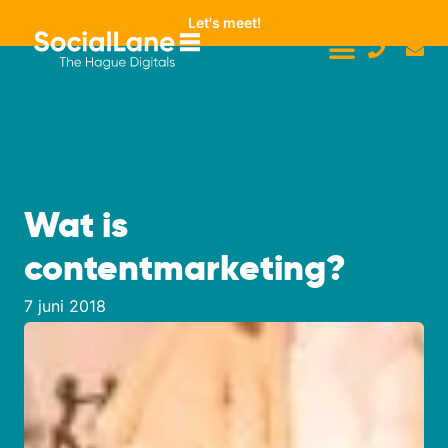
Let's meet!
Wat is
contentmarketing?
7 juni 2018