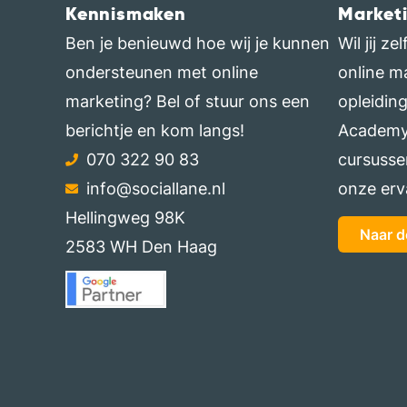
Kennismaken
Market
Ben je benieuwd hoe wij je kunnen
Wil jij z
ondersteunen met online
online m
marketing? Bel of stuur ons een
opleidin
berichtje en kom langs!
Academy.
070 322 90 83
cursusse
info@sociallane.nl
onze erv
Hellingweg 98K
Naar 
2583 WH Den Haag