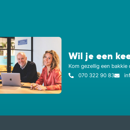
Wil je een ke
Kom gezellig een bakkie 
070 322 90 83
in