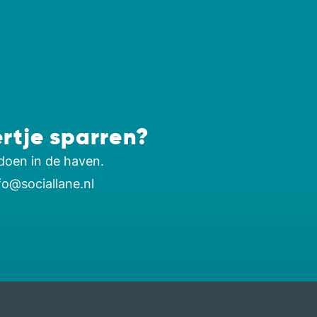
ertje sparren?
doen in de haven.
fo@sociallane.nl