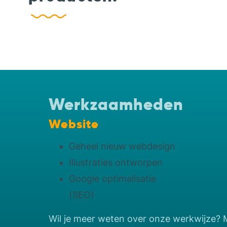
Werkzaamheden
Website
Geheel nieuw webdesign
Illustraties ontworpen
Google optimalisatie
(SEO)
Wil je meer weten over onze werkwijze? 