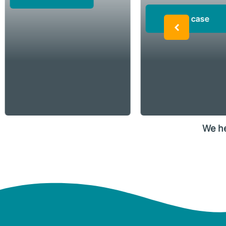
Bekijk case
We h