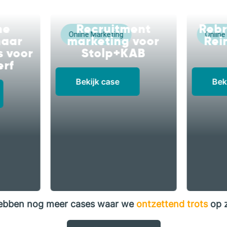
ne
Recruitment
Rebr
Online Marketing
Online
naar
marketing voor
Rei
s voor
Stolp+KAB
erf
Bekijk case
Bek
ebben nog meer cases waar we
ontzettend trots
op z