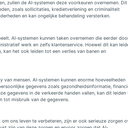
en, zullen de AI-systemen deze voorkeuren overnemen. Dit
en, zoals sollicitaties, kredietverlening en criminaliteit
inderheden en kan ongelijke behandeling versterken.
speelt. AI-systemen kunnen taken overnemen die eerder doo
stratief werk en zelfs klantenservice. Hoewel dit kan leid
, kan het ook leiden tot een verlies van banen en
acy van mensen. AI-systemen kunnen enorme hoeveelheden
rsoonlijke gegevens zoals gezondheidsinformatie, financi
ze gegevens in de verkeerde handen vallen, kan dit leiden 
en tot misbruik van de gegevens.
ft om ons leven te verbeteren, zijn er ook serieuze zorgen o
st zijn van deze zorgen en ervoor zorgen dat AI-