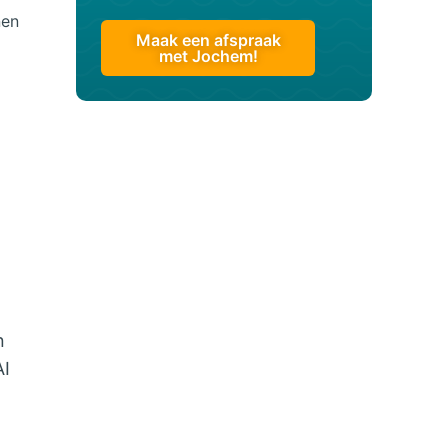
nen
Maak een afspraak
met Jochem!
n
AI