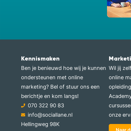
Kennismaken
Market
Ben je benieuwd hoe wij je kunnen
Wil jij z
ondersteunen met online
online m
marketing? Bel of stuur ons een
opleidin
berichtje en kom langs!
Academy.
070 322 90 83
cursusse
info@sociallane.nl
onze erv
Hellingweg 98K
Naar 