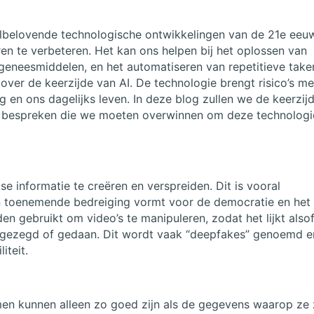
 veelbelovende technologische ontwikkelingen van de 21e eeu
en te verbeteren. Het kan ons helpen bij het oplossen van
eneesmiddelen, en het automatiseren van repetitieve take
over de keerzijde van AI. De technologie brengt risico’s me
 en ons dagelijks leven. In deze blog zullen we de keerzij
en bespreken die we moeten overwinnen om deze technologi
e informatie te creëren en verspreiden. Dit is vooral
en toenemende bedreiging vormt voor de democratie en het
n gebruikt om video’s te manipuleren, zodat het lijkt also
eft gezegd of gedaan. Dit wordt vaak “deepfakes” genoemd e
iteit.
emen kunnen alleen zo goed zijn als de gegevens waarop ze 