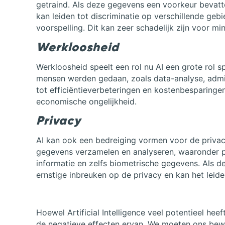
getraind. Als deze gegevens een voorkeur bevatt
kan leiden tot discriminatie op verschillende gebied
voorspelling. Dit kan zeer schadelijk zijn voor m
Werkloosheid
Werkloosheid speelt een rol nu AI een grote rol 
mensen werden gedaan, zoals data-analyse, admini
tot efficiëntieverbeteringen en kostenbesparingen
economische ongelijkheid.
Privacy
AI kan ook een bedreiging vormen voor de priv
gegevens verzamelen en analyseren, waaronder pe
informatie en zelfs biometrische gegevens. Als de
ernstige inbreuken op de privacy en kan het leid
Hoewel Artificial Intelligence veel potentieel hee
de negatieve effecten ervan. We moeten ons bewu