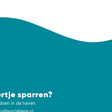
ertje sparren?
doen in de haven.
fo@sociallane.nl