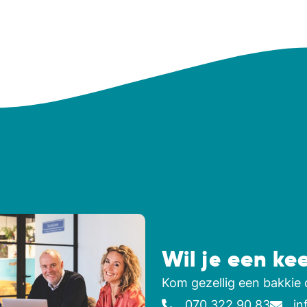
Wil je een ke
Kom gezellig een bakkie 
070 322 90 83
in