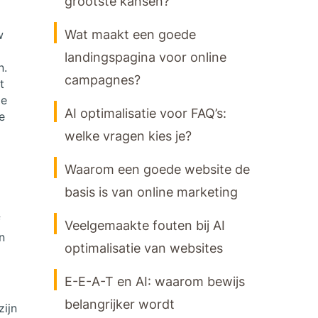
grootste kansen?
Wat maakt een goede
w
landingspagina voor online
n.
campagnes?
t
de
AI optimalisatie voor FAQ’s:
e
welke vragen kies je?
Waarom een goede website de
basis is van online marketing
f
Veelgemaakte fouten bij AI
n
optimalisatie van websites
E-E-A-T en AI: waarom bewijs
belangrijker wordt
zijn