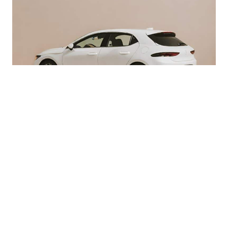
Prompt: hatchback auto
(voorbeeld 12)
Conclusie
Voor nu geven wij deze tool een 7. Wij denken dat
de tool prima inzetbaar is voor objecten of een foto
waarbij details er iets minder toe doen. De foto’s zijn