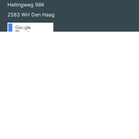
Hellingweg 98K
2583 WH Den Haag
Marketing Academy
Wil jij zelf aan de slag gaan met online marketing?
Volg dan een opleiding van Dutch Marketing
Academy. Alle opleidingen en cursussen zijn met
begeleiding van onze ervaren marketeers.
Naar de academy
Recente blogs
Nieuwsbrief
Ontvang één keer per maand een nieuwsbrief vol