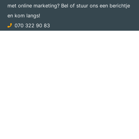
met online marketing? Bel of stuur ons een berichtje
en kom langs!
070 322 90 83
info@sociallane.nl
Hellingweg 98K
2583 WH Den Haag
Marketing Academy
Wil jij zelf aan de slag gaan met online marketing?
Volg dan een opleiding van Dutch Marketing
Academy. Alle opleidingen en cursussen zijn met
begeleiding van onze ervaren marketeers.