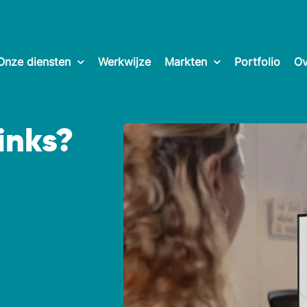
Onze diensten
Werkwijze
Markten
Portfolio
Ov
inks?