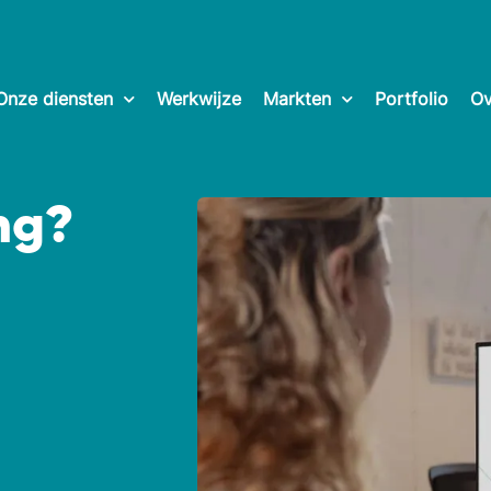
Onze diensten
Werkwijze
Markten
Portfolio
Ov
ing?