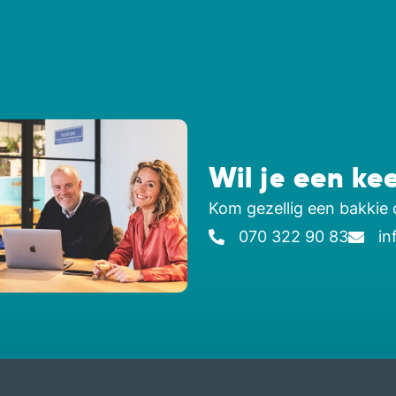
Wil je een ke
Kom gezellig een bakkie 
070 322 90 83
in