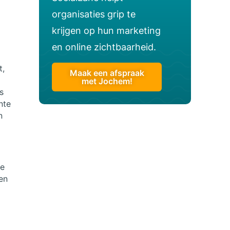
organisaties grip te
krijgen op hun marketing
en online zichtbaarheid.
t,
Maak een afspraak
met Jochem!
s
nte
n
te
een