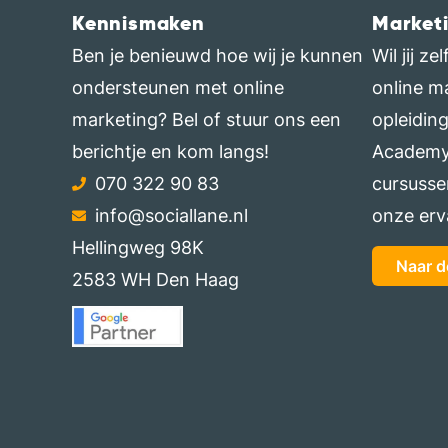
Kennismaken
Market
Ben je benieuwd hoe wij je kunnen
Wil jij z
ondersteunen met online
online m
marketing? Bel of stuur ons een
opleidin
berichtje en kom langs!
Academy.
070 322 90 83
cursusse
info@sociallane.nl
onze erv
Hellingweg 98K
Naar 
2583 WH Den Haag