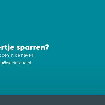
ertje sparren?
doen in de haven.
fo@sociallane.nl