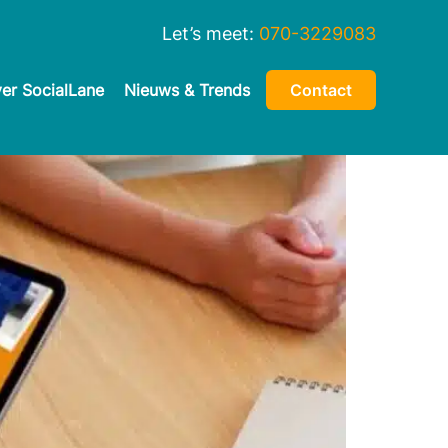
Let’s meet:
070-3229083
er SocialLane
Nieuws & Trends
Contact